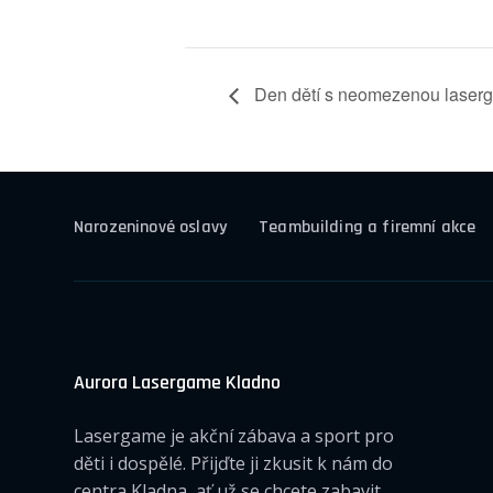
Den dětí s neomezenou laser
Narozeninové oslavy
Teambuilding a firemní akce
Aurora Lasergame Kladno
Lasergame je akční zábava a sport pro
děti i dospělé. Přijďte ji zkusit k nám do
centra Kladna, ať už se chcete zabavit