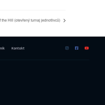
the Hill (otevřený turnaj jednotlivců)
ník
Kontakt