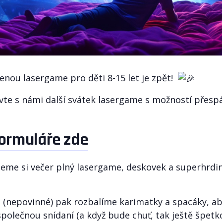
nou lasergame pro děti 8-15 let je zpět!
e s námi další svátek lasergame s možností přespán
formuláře zde
jeme si večer plný lasergame, deskovek a superhrdin
 (nepovinné) pak rozbalíme karimatky a spacáky, ab
olečnou snídaní (a když bude chuť, tak ještě špet