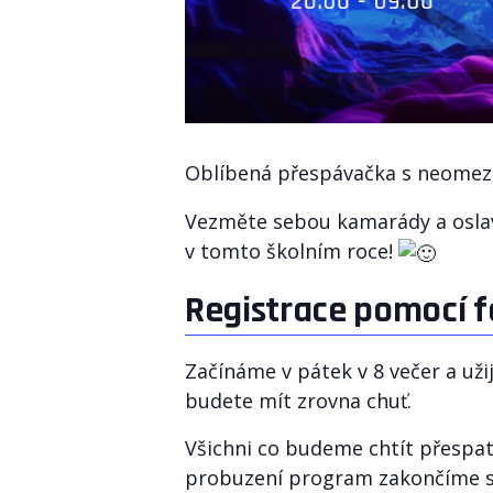
Oblíbená přespávačka s neomeze
Vezměte sebou kamarády a oslavt
v tomto školním roce!
Registrace pomocí 
Začínáme v pátek v 8 večer a uži
budete mít zrovna chuť.
Všichni co budeme chtít přespat
probuzení program zakončíme sp