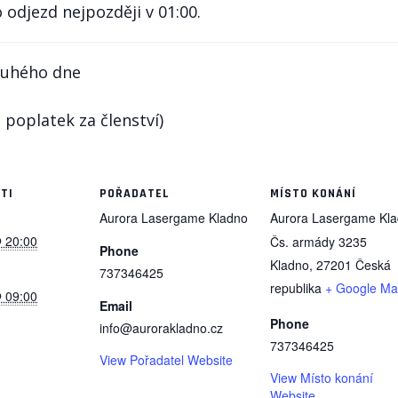
 odjezd nejpozději v 01:00.
druhého dne
 poplatek za členství)
TI
POŘADATEL
MÍSTO KONÁNÍ
Aurora Lasergame Kladno
Aurora Lasergame Kl
@ 20:00
Čs. armády 3235
Phone
Kladno
,
27201
Česká
737346425
republika
+ Google M
@ 09:00
Email
Phone
info@aurorakladno.cz
737346425
View Pořadatel Website
View Místo konání
Website