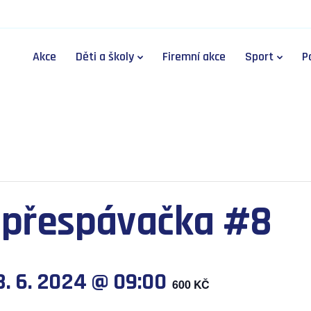
Akce
Děti a školy
Firemní akce
Sport
P
přespávačka #8
8. 6. 2024 @ 09:00
600 KČ