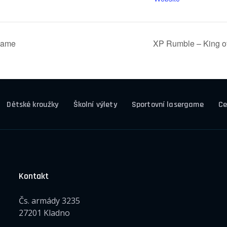
game
XP Rumble – King of 
Dětské kroužky
Školní výlety
Sportovní lasergame
Ce
Kontakt
Čs. armády 3235
27201 Kladno