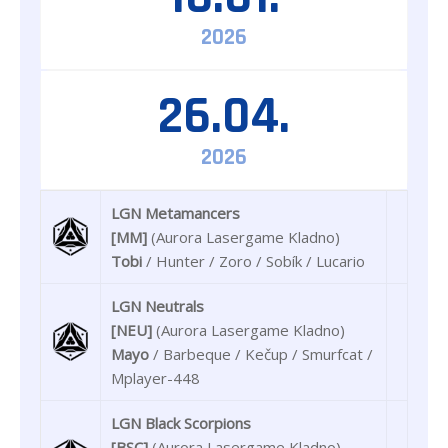
2026
26.04.
2026
LGN Metamancers
[MM]
(Aurora Lasergame Kladno)
Tobi
/ Hunter / Zoro / Sobík / Lucario
LGN Neutrals
[NEU]
(Aurora Lasergame Kladno)
Mayo
/ Barbeque / Kečup / Smurfcat /
Mplayer-448
LGN Black Scorpions
[BSC]
(Aurora Lasergame Kladno)