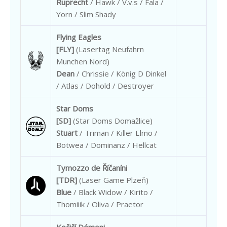
Ruprecht
/ Hawk / V.v.s / Fala /
Yorn / Slim Shady
Flying Eagles
[FLY]
(Lasertag Neufahrn
Munchen Nord)
Dean
/ Chrissie / König D Dinkel
/ Atlas / Dohold / Destroyer
Star Doms
[SD]
(Star Doms Domažlice)
Stuart
/ Triman / Killer Elmo /
Botwea / Dominanz / Hellcat
Tymozzo de Říčaníni
[TDR]
(Laser Game Plzeň)
Blue
/ Black Widow / Kirito /
Thomiiik / Oliva / Praetor