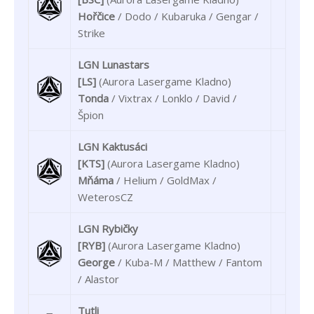
Hořčice
/ Dodo / Kubaruka / Gengar /
Strike
LGN Lunastars
[LS]
(Aurora Lasergame Kladno)
Tonda
/ Vixtrax / Lonklo / David /
Špion
LGN Kaktusáci
[KTS]
(Aurora Lasergame Kladno)
Mňáma
/ Helium / GoldMax /
WeterosCZ
LGN Rybičky
[RYB]
(Aurora Lasergame Kladno)
George
/ Kuba-M / Matthew / Fantom
/ Alastor
Tutli