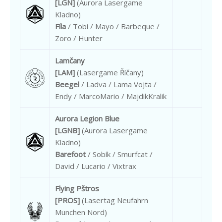
[LGN]
(Aurora Lasergame
Kladno)
Fíla
/ Tobi / Mayo / Barbeque /
Zoro / Hunter
Lamčany
[LAM]
(Lasergame Říčany)
Beegel
/ Ladva / Lama Vojta /
Endy / MarcoMario / MajdikKralik
Aurora Legion Blue
[LGNB]
(Aurora Lasergame
Kladno)
Barefoot
/ Sobík / Smurfcat /
David / Lucario / Vixtrax
Flying Pštros
[PROS]
(Lasertag Neufahrn
Munchen Nord)