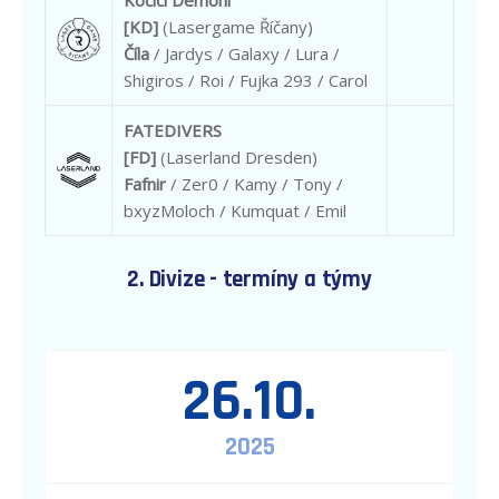
Kočičí Démoni
[KD]
(Lasergame Říčany)
Číla
/ Jardys / Galaxy / Lura /
Shigiros / Roi / Fujka 293 / Carol
FATEDIVERS
[FD]
(Laserland Dresden)
Fafnir
/ Zer0 / Kamy / Tony /
bxyzMoloch / Kumquat / Emil
2. Divize - termíny a týmy
26.10.
2025