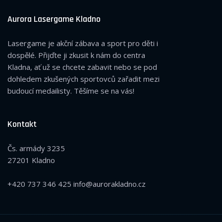
Aurora Lasergame Kladno
Lasergame je akční zábava a sport pro děti i
dospělé. Přijďte ji zkusit k nám do centra
Kladna, ať už se chcete zabavit nebo se pod
dohledem zkušených sportovců zařadit mezi
budoucí medailisty. Těšíme se na vás!
Kontakt
Čs. armády 3235
27201 Kladno
+420 737 346 425
info@aurorakladno.cz