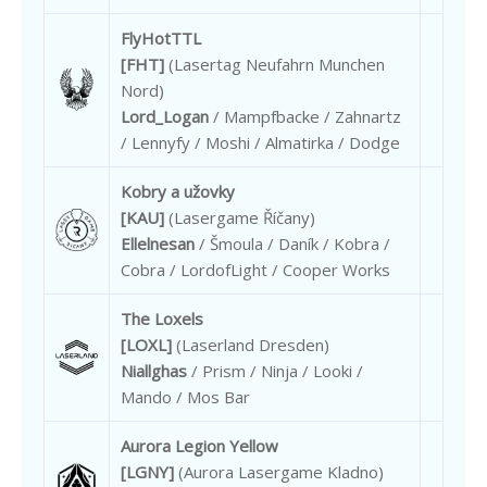
FlyHotTTL
[FHT]
(Lasertag Neufahrn Munchen
Nord)
Lord_Logan
/ Mampfbacke / Zahnartz
/ Lennyfy / Moshi / Almatirka / Dodge
Kobry a užovky
[KAU]
(Lasergame Říčany)
Ellelnesan
/ Šmoula / Daník / Kobra /
Cobra / LordofLight / Cooper Works
The Loxels
[LOXL]
(Laserland Dresden)
Niallghas
/ Prism / Ninja / Looki /
Mando / Mos Bar
Aurora Legion Yellow
[LGNY]
(Aurora Lasergame Kladno)