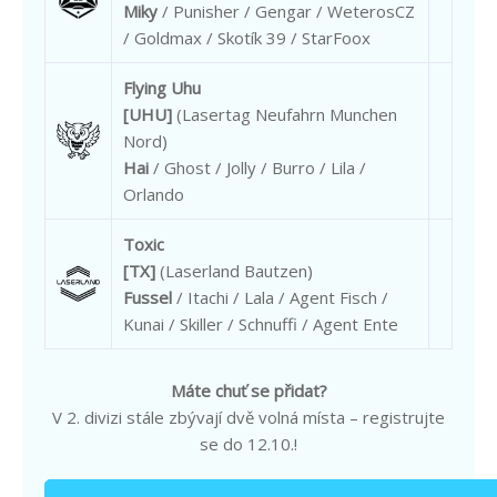
Miky
/ Punisher / Gengar / WeterosCZ
/ Goldmax / Skotík 39 / StarFoox
Flying Uhu
[UHU]
(Lasertag Neufahrn Munchen
Nord)
Hai
/ Ghost / Jolly / Burro / Lila /
Orlando
Toxic
[TX]
(Laserland Bautzen)
Fussel
/ Itachi / Lala / Agent Fisch /
Kunai / Skiller / Schnuffi / Agent Ente
Máte chuť se přidat?
V 2. divizi stále zbývají dvě volná místa – registrujte
se do 12.10.!