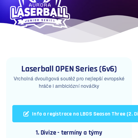
Laserball OPEN Series (6v6)
Vrcholná dvouligová soutěž pro nejlepší evropské
hráče i ambiciózní nováčky
Info a registrace na LBOS Season Three (2. Di
1. Divize - termíny a týmy