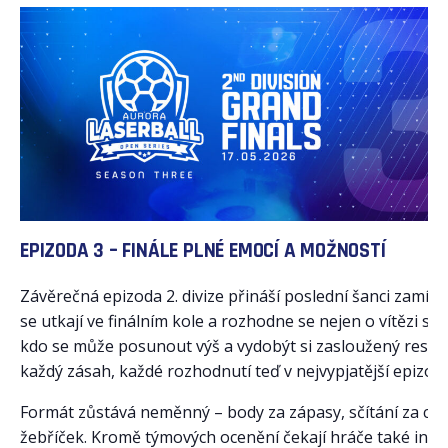
EPIZODA 3 – FINÁLE PLNÉ EMOCÍ A MOŽNOSTÍ
Závěrečná epizoda 2. divize přináší poslední šanci zamíc
se utkají ve finálním kole a rozhodne se nejen o vítězi sez
kdo se může posunout výš a vydobýt si zasloužený respek
každý zásah, každé rozhodnutí teď v nejvypjatější epizodě 
Formát zůstává neměnný – body za zápasy, sčítání za cel
žebříček. Kromě týmových ocenění čekají hráče také indiv