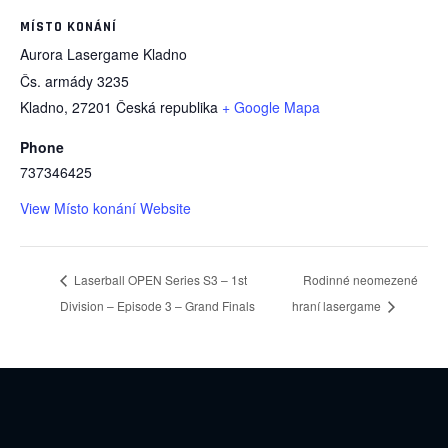
MÍSTO KONÁNÍ
Aurora Lasergame Kladno
Čs. armády 3235
Kladno
,
27201
Česká republika
+ Google Mapa
Phone
737346425
View Místo konání Website
Laserball OPEN Series S3 – 1st
Rodinné neomezené
Division – Episode 3 – Grand Finals
hraní lasergame