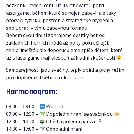
bezkonkurenční cenu užijí vrchovatou porci
lasergame, během které se nejen zabaví, ale taky
procvičí fyzičku, postřeh a strategické myšlení a
spolupráci v týmu zábavnou formou.
Během dvou dní si zahrajeme desítky her od
základních herních módů až po ty pokročilejší,
minipříměšťák ale doporučujeme spíše dětem, které
už s lasergame mají alespoň základní zkušenosti
Samozřejmostí jsou svačiny, teplý oběd a pitný režim
pro doplnění sil během celého dne.
Harmonogram:
08:30 – 09:00 –
Příchod
09:00 – 12:30 –
Dopolední hraní se svačinkou
12:30 – 14:30 –
Oběd a polední pauza
14:30 – 17:00 –
Odpolední hraní