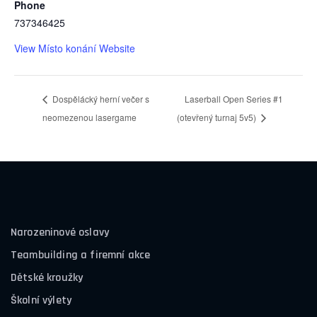
Phone
737346425
View Místo konání Website
Dospělácký herní večer s
Laserball Open Series #1
neomezenou lasergame
(otevřený turnaj 5v5)
Narozeninové oslavy
Teambuilding a firemní akce
Dětské kroužky
Školní výlety