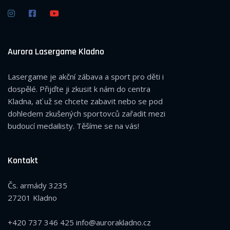
Aurora Lasergame Kladno
Lasergame je akční zábava a sport pro děti i
dospělé. Přijďte ji zkusit k nám do centra
Kladna, ať už se chcete zabavit nebo se pod
dohledem zkušených sportovců zařadit mezi
budoucí medailisty. Těšíme se na vás!
Kontakt
Čs. armády 3235
27201 Kladno
+420 737 346 425
info@aurorakladno.cz