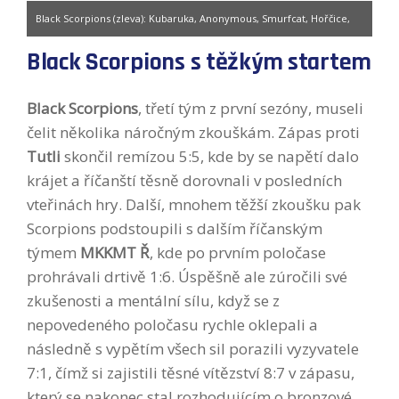
Black Scorpions (zleva): Kubaruka, Anonymous, Smurfcat, Hořčice,
mplayer-448, Dodo
Black Scorpions s těžkým startem
Black Scorpions
, třetí tým z první sezóny, museli
čelit několika náročným zkouškám. Zápas proti
Tutli
skončil remízou 5:5, kde by se napětí dalo
krájet a říčanští těsně dorovnali v posledních
vteřinách hry. Další, mnohem těžší zkoušku pak
Scorpions podstoupili s dalším říčanským
týmem
MKKMT Ř
, kde po prvním poločase
prohrávali drtivě 1:6. Úspěšně ale zúročili své
zkušenosti a mentální sílu, když se z
nepovedeného poločasu rychle oklepali a
následně s vypětím všech sil porazili vyzyvatele
7:1, čímž si zajistili těsné vítězství 8:7 v zápasu,
který se nakonec stal rozhodujícím o bronzové