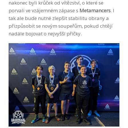
nakonec byli krůček od vítězství, o které se
porvali ve vzájemném zápase s
Metamancers
. I
tak ale bude nutné zlepšit stabilitu obrany a
přizpůsobit se novým soupeřům, pokud chtějí
nadále bojovat o nejvyšší příčky.