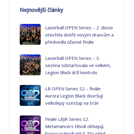
Nejnovější články
Laserball OPEN Series – 2. divize
otevřela dveře novým dravcům a
předvedla úžasné finále
Laserball OPEN Series – 3.
sezóna odstartovala ve velkém,
Legion Black drží kontrolu
LB OPEN Series S2 – finále:
Aurora Legion Black dovršují
velkolepý vzestup na trůn
Finále LBJR Series S2:
Metamancers těsně obhajují,
bronz rozhodl gól 0,23s před