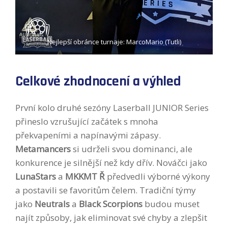
Nejlepší obránce turnaje: MarcoMario (Tutli)
Celkové zhodnocení a výhled
První kolo druhé sezóny Laserball JUNIOR Series
přineslo vzrušující začátek s mnoha
překvapeními a napínavými zápasy.
Metamancers
si udrželi svou dominanci, ale
konkurence je silnější než kdy dřív. Nováčci jako
LunaStars
a
MKKMT Ř
předvedli výborné výkony
a postavili se favoritům čelem. Tradiční týmy
jako
Neutrals
a
Black Scorpions
budou muset
najít způsoby, jak eliminovat své chyby a zlepšit