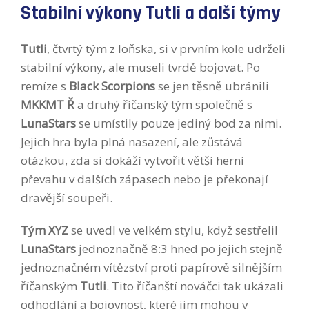
Stabilní výkony Tutli a další týmy
Tutli
, čtvrtý tým z loňska, si v prvním kole udrželi
stabilní výkony, ale museli tvrdě bojovat. Po
remíze s
Black Scorpions
se jen těsně ubránili
MKKMT Ř
a druhý říčanský tým společně s
LunaStars
se umístily pouze jediný bod za nimi.
Jejich hra byla plná nasazení, ale zůstává
otázkou, zda si dokáží vytvořit větší herní
převahu v dalších zápasech nebo je překonají
dravější soupeři.
Tým XYZ
se uvedl ve velkém stylu, když sestřelil
LunaStars
jednoznačně 8:3 hned po jejich stejně
jednoznačném vítězství proti papírově silnějším
říčanským
Tutli
. Tito říčanští nováčci tak ukázali
odhodlání a bojovnost, které jim mohou v