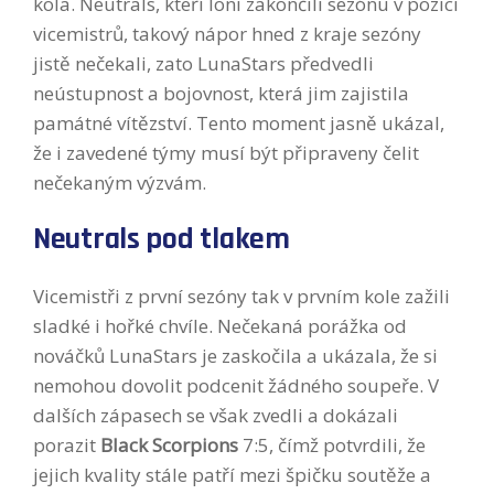
kola. Neutrals, kteří loni zakončili sezónu v pozici
vicemistrů, takový nápor hned z kraje sezóny
jistě nečekali, zato LunaStars předvedli
neústupnost a bojovnost, která jim zajistila
památné vítězství. Tento moment jasně ukázal,
že i zavedené týmy musí být připraveny čelit
nečekaným výzvám.
Neutrals pod tlakem
Vicemistři z první sezóny tak v prvním kole zažili
sladké i hořké chvíle. Nečekaná porážka od
nováčků LunaStars je zaskočila a ukázala, že si
nemohou dovolit podcenit žádného soupeře. V
dalších zápasech se však zvedli a dokázali
porazit
Black Scorpions
7:5, čímž potvrdili, že
jejich kvality stále patří mezi špičku soutěže a